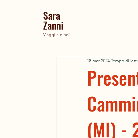
Sara
Zanni
Viaggi a piedi
18 mar 2024
Tempo di lett
Present
Cammini
(MI) -