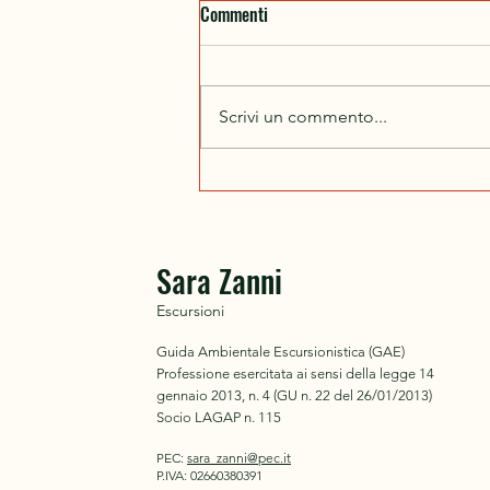
Commenti
Scrivi un commento...
Dal 24 al 31 ottobre 2026
partiamo insieme per il Cammino
di Santiago
Sara Zanni
Escursioni
Guida Ambientale Escursionistica (GAE)
Professione esercitata ai sensi
della legge 14
gennaio 2013, n. 4
(GU n. 22 del 26/01/2013)
Socio LAGAP n. 115
PEC:
sara_zanni@pec.it
P.IVA: 02660380391