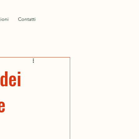
ioni
Contatti
dei
e