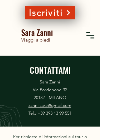
Iscriviti
Sara Zanni
Viaggi a piedi
CONTATTAMI
Sara Zanni
Via Pordenone 32
20132 - MILANO
zanni.sara@gmail.com
Tel.:
+39 393 13 99 551
Per richieste di informazioni sui tour o