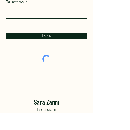
Telefono
Invia
Sara Zanni
Escursioni
Guida Ambientale Escursionistica (GAE)
Professione esercitata ai sensi
della
legge 14 gennaio 2013, n. 4
(GU n. 22 del