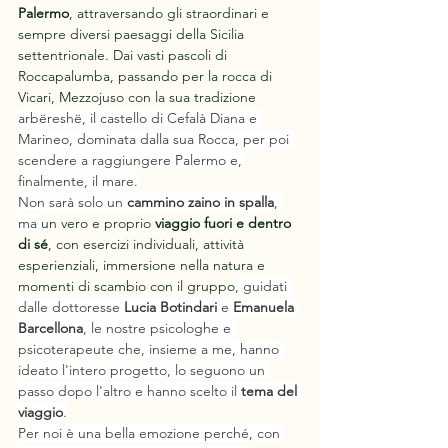
Palermo
, attraversando gli straordinari e 
sempre diversi paesaggi della Sicilia 
settentrionale. Dai vasti pascoli di 
Roccapalumba, passando per la rocca di 
Vicari, Mezzojuso con la sua tradizione 
arbëreshë, il castello di Cefalà Diana e 
Marineo, dominata dalla sua Rocca, per poi 
scendere a raggiungere Palermo e, 
finalmente, il mare.
Non sarà solo un
 cammino zaino in spalla
, 
ma 
un vero e proprio 
viaggio fuori e dentro 
di sé
, con esercizi individuali, attività 
esperienziali, immersione nella natura e 
momenti di scambio con il gruppo
, guidati 
dalle dottoresse 
Lucia Botindari
 e 
Emanuela 
Barcellona
, le nostre psicologhe e 
psicoterapeute che, insieme a me, hanno 
ideato l'intero progetto, lo seguono un 
passo dopo l'altro e hanno scelto il 
tema del 
viaggio
.
Per noi è una bella emozione perché, con 