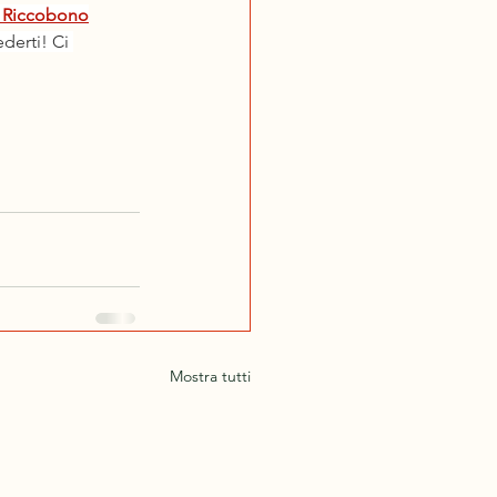
 Riccobono
derti! Ci 
Mostra tutti