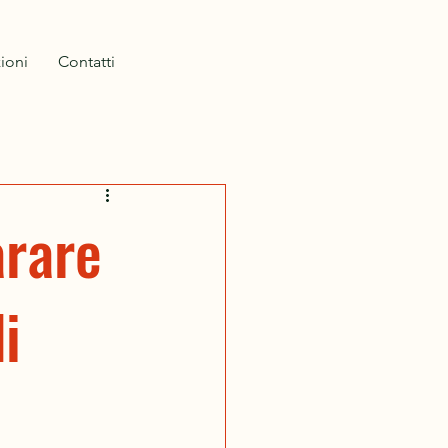
ioni
Contatti
arare
i