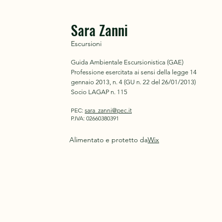
di Santiago
Sara Zanni
Escursioni
Guida Ambientale Escursionistica (GAE)
Professione esercitata ai sensi
della legge 14
gennaio 2013, n. 4
(GU n. 22 del 26/01/2013)
Socio LAGAP n. 115
PEC:
sara_zanni@pec.it
P.IVA: 02660380391
Alimentato e protetto da
Wix