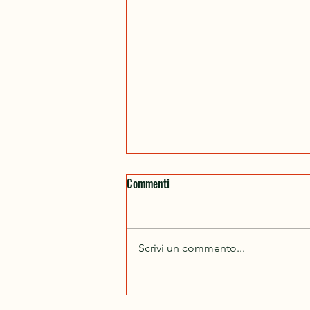
Commenti
Scrivi un commento...
Dal 24 al 31 ottobre 2026
partiamo insieme per il Cammino