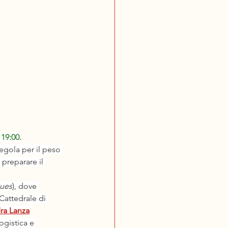
 19:00.
regola per il peso 
preparare il 
gues
), dove 
Cattedrale di 
ra Lanza
gistica e 