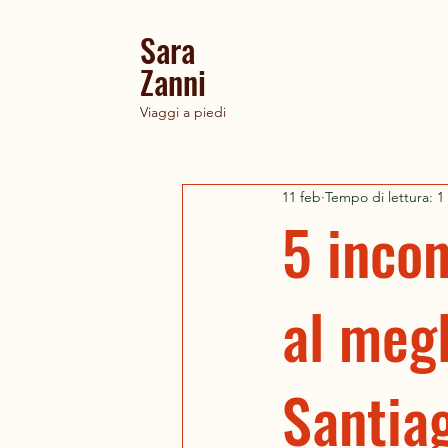
Sara
Zanni
Viaggi a piedi
11 feb
Tempo di lettura: 1
5 incon
al megl
Santia