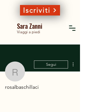
Iscriviti
Sara Zanni
Viaggi a piedi
Altre azioni
Segui
rosalbaschillaci
rosalbaschillaci