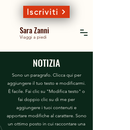
Iscriviti
Sara Zanni
Viaggi a piedi
NOTIZIA
Sono un paragrafo. Clicca qui per
aggiungere il tuo testo e modificarmi.
È facile. Fai clic su "Modifica testo" o
fai doppio clic su di me per
aggiungere i tuoi contenuti e
apportare modifiche al carattere. Sono
un ottimo posto in cui raccontare una